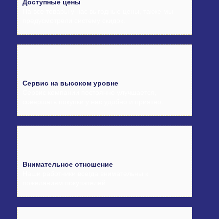
Доступные цены
На все товары у нас выгодные цены, также мы
предусмотрели систему скидок.
Сервис на высоком уровне
Сервис компании постоянно улучшается,
совершать покупки у нас удобно и приятно.
Внимательное отношение
Наши работники всегда внимательны к
пожеланиям покупателей.