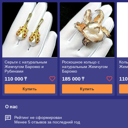
Серьги с натуральным
Роскошное кольцо с
Коль
Жемчугом Барокко и
натуральным Жемчугом
Жем
Рубинами
Барокко
110 000
185 000
110
₸
₸
Купить
Купить
О нас
Рейтинг не сформирован
Менее 5 отзывов за последний год