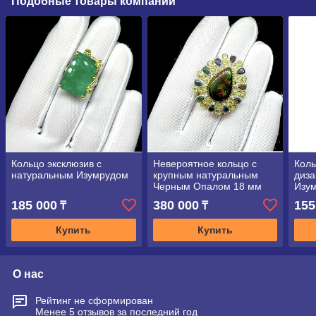
Подобные товары компании
Кольцо эксклюзив с
Невероятное кольцо с
Коль
натуральным Изумрудом
крупным натуральным
диза
Черным Опалом 18 мм
Изу
185 000
380 000
155
₸
₸
Купить
Купить
О нас
Рейтинг не сформирован
Менее 5 отзывов за последний год