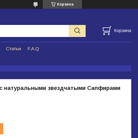
Корзина
Корзина
Статьи
F.A.Q
 с натуральными звездчатыми Сапфирами