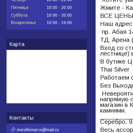
Жмите - Ка
Пятница
10:00
20:00
ВСЕ ЦЕНЫ 
Суббота
10:00
20:00
Наш адрес
Воскресенье
10:00
19:00
пр. Абая 
ТД. Арена 
Карта
Вход со ст
лестнице) 
В бутике 
Thai Silver
Работаем с
Без Выход
Невероятно
напрямую с
магазин в 
камнями.
_________
Контакты
Серебро, 9
Весь ассор
morellomarco@mail.ru