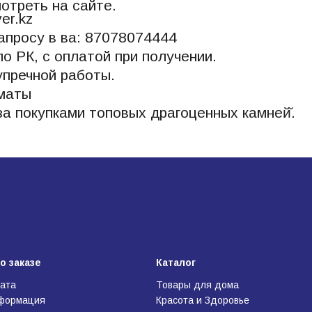
отреть на сайте.
ver.kz
апросу в ва: 87078074444
по РК, с оплатой при получении.
упречной работы.
лматы
а покупками топовых драгоценных камней̆.
о заказе
Каталог
лата
Товары для дома
нформация
Красота и Здоровье