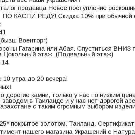
талог продавца Новое поступление роскошн
ПО КАСПИ РЕДУ! Скидка 10% при обычной 
:
141
(бывш Военторг)
ороны Гагарина или Абая. Спуститься ВНИЗ п
в Цокольный этаж. (Подвальный этаж)
Ц-14
 10 утра до 20 вечера!
ных!
 дорогие камни, только у нас по низким це
 заводом в Таиланде и у нас нет дорогой а
Казахстане с таким огромным выбором издел
____________________
25* покрытое золотом. Таиланд. Сертификат
тимент нашего магазина Украшений с Натур