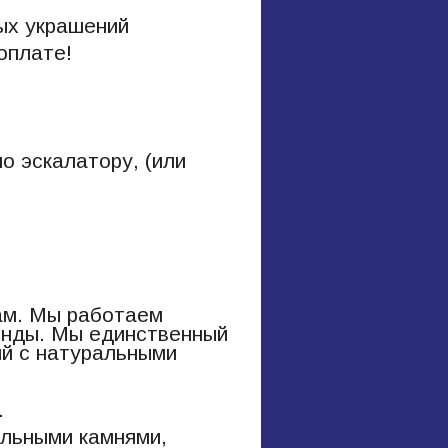
ых украшений
оплате!
о эскалатору, (или
нам. Мы работаем
ренды. Мы единственный
ий с натуральными
.
альными камнями,