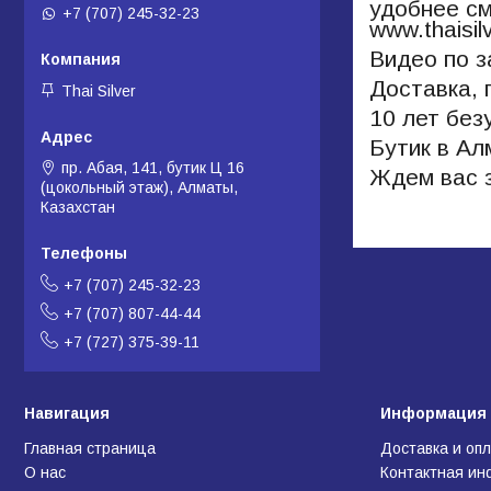
удобнее см
+7 (707) 245-32-23
www.thaisil
Видео по з
Доставка, 
Thai Silver
10 лет без
Бутик в А
пр. Абая, 141, бутик Ц 16
Ждем вас з
(цокольный этаж), Алматы,
Казахстан
+7 (707) 245-32-23
+7 (707) 807-44-44
+7 (727) 375-39-11
Навигация
Информация 
Главная страница
Доставка и оп
О нас
Контактная и