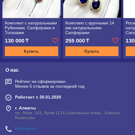
Комплект с натуральными
Комплект с крупными 14
Роск
Рубинами, Сапфирами и
мм натуральными
нат
Топазами
Сапфирами
Сап
130 000
255 000
130
₸
₸
Купить
Купить
О нас
Рейтинг не сформирован
Менее 5 отзывов за последний год
Работает с 30.01.2020
г. Алматы
пр. Абая, 141, бутик Ц 16 (цокольный этаж) , Алматы,
Казахстан
Контакты