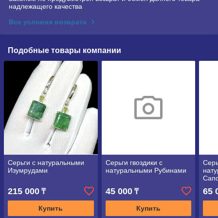
надлежащего качества
Все условия возврата
Подобные товары компании
Серьги с натуральными
Серьги гвоздики с
Серь
Изумрудами
натуральными Рубинами
нат
Сап
215 000
45 000
65 
₸
₸
Купить
Купить