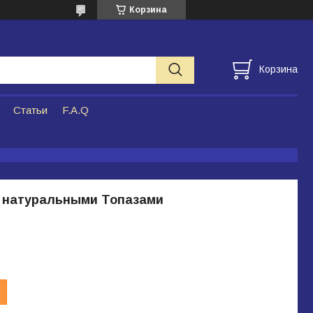
Корзина
Корзина
Статьи
F.A.Q
с натуральными Топазами