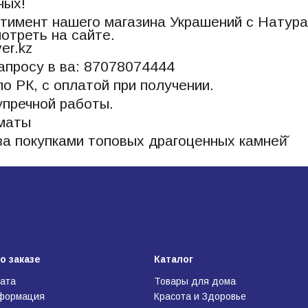
ных!
тимент нашего магазина Украшений с Натур
отреть на сайте.
ver.kz
апросу в ва: 87078074444
по РК, с оплатой при получении.
упречной работы.
лматы
а покупками топовых драгоценных камней̆
о заказе
Каталог
лата
Товары для дома
нформация
Красота и Здоровье