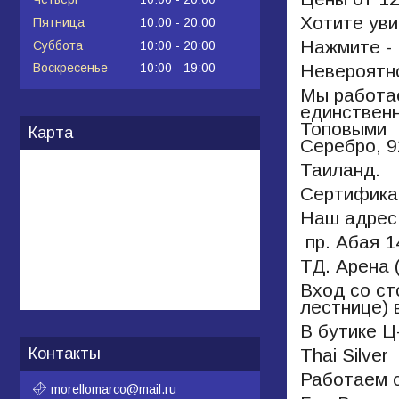
Хотите уви
Пятница
10:00
20:00
Нажмите - 
Суббота
10:00
20:00
Невероятно
Воскресенье
10:00
19:00
Мы работае
единственн
Топовыми
Карта
Серебро, 9
Таиланд.
Сертифика
Наш адрес
пр. Абая 
ТД. Арена 
Вход со ст
лестнице) 
В бутике 
Thai Silver
Контакты
Работаем с
morellomarco@mail.ru