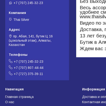
Без Выход
+7 (707) 245-32-23
Весь ассор
удобнее см
www.thaisil
Thai Silver
Видео по з
Доставка, 
13 лет без
пр. Абая, 141, бутик Ц 16
(цокольный этаж), Алматы,
Бутик в А
Казахстан
Ждем вас з
+7 (707) 245-32-23
+7 (707) 807-44-44
+7 (727) 375-39-11
Навигация
Информация 
Главная страница
Доставка и оп
О нас
Контактная и