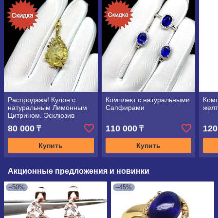
Распродажа! Кулон с
Комплект с натуральными
Комп
натуральным Лимонным
Сапфирами
жел
Цитрином. Эсклюзив
80 000
110 000
120
₸
₸
Купить
Купить
Акционные предложения и новинки
–50%
–45%