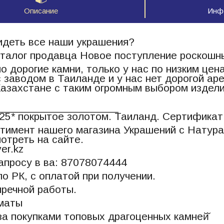
Описание
Инфо
идеть все наши украшения?
талог продавца Новое поступление роскошн
 дорогие камни, только у нас по низким це
 заводом в Таиланде и у нас нет дорогой а
Казахстане с таким огромным выбором издел
____________________
25* покрытое золотом. Таиланд. Сертификат
тимент нашего магазина Украшений с Натур
отреть на сайте.
ver.kz
апросу в ва: 87078074444
по РК, с оплатой при получении.
пречной работы.
лматы
а покупками топовых драгоценных камней̆