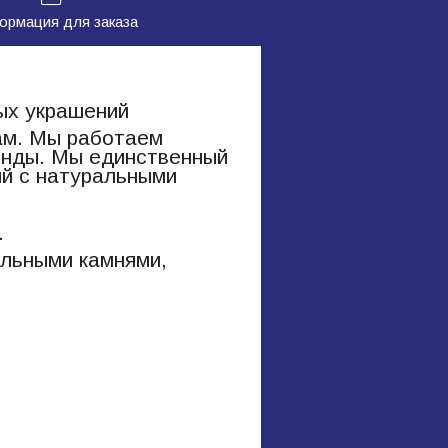
рмация для заказа
ых украшений
нам. Мы работаем
ренды. Мы единственный
ий с натуральными
.
альными камнями,