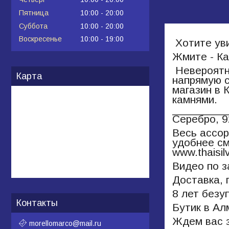
Пятница
10:00
20:00
Суббота
10:00
20:00
Воскресенье
10:00
19:00
Хотите ув
Жмите - Ка
Невероятно
Карта
напрямую с
магазин в 
камнями.
_________
Серебро, 9
Весь ассор
удобнее см
www.thaisil
Видео по з
Доставка, 
8 лет безу
Контакты
Бутик в А
Ждем вас з
morellomarco@mail.ru