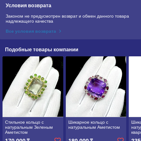
Условия возврата
Законом не предусмотрен возврат и обмен данного товара
надлежащего качества
Все условия возврата
Подобные товары компании
Стильное кольцо с
Шикарное кольцо с
Шика
натуральным Зеленым
натуральным Аметистом
нат
Аметистом
ква
170 000
180 000
235
₸
₸