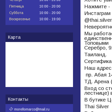
Нажмите - 
Пятница
10:00
20:00
Инстаграм
Суббота
10:00
20:00
@thai.silver
Воскресенье
10:00
19:00
Невероятно
Мы работае
Карта
единственн
Топовыми
Серебро, 9
Таиланд.
Сертифика
Наш адрес
пр. Абая 
ТД. Арена 
Вход со ст
лестнице) 
В бутике 
Контакты
Thai Silver
morellomarco@mail.ru