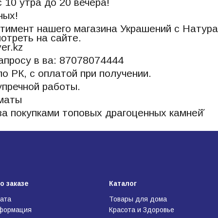
 10 утра до 20 вечера!
ных!
тимент нашего магазина Украшений с Натур
отреть на сайте.
ver.kz
апросу в ва: 87078074444
по РК, с оплатой при получении.
упречной работы.
лматы
а покупками топовых драгоценных камней̆
о заказе
Каталог
лата
Товары для дома
нформация
Красота и Здоровье