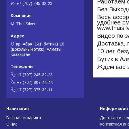
Работаем с
+7 (707) 245-32-23
Без Выход
Весь ассор
удобнее см
Thai Silver
www.thaisil
Видео по з
Доставка, 
пр. Абая, 141, бутик Ц 16
(цокольный этаж), Алматы,
10 лет без
Казахстан
Бутик в А
Ждем вас з
+7 (707) 245-32-23
+7 (707) 807-44-44
+7 (727) 375-39-11
Навигация
Информация 
Главная страница
Доставка и оп
О нас
Контактная и