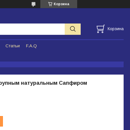
Корзина
Корзина
Статьи
F.A.Q
крупным натуральным Сапфиром