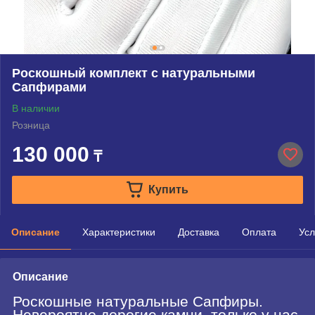
Роскошный комплект с натуральными
Сапфирами
В наличии
Розница
130 000
₸
Купить
Описание
Характеристики
Доставка
Оплата
Усл
Описание
Роскошные натуральные Сапфиры.
Невероятно дорогие камни, только у нас