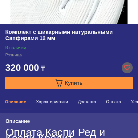
Комплект с шикарными натуральными
Сапфирами 12 мм
В наличии
Розница
320 000
₸
Купить
Описание
Характеристики
Доставка
Оплата
Усл
Описание
Оплата Каспи Ред и
Каспи Кредит