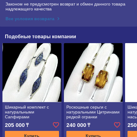
Законом не предусмотрен возврат и обмен данного товара
надлежащего качества
Все условия возврата
Подобные товары компании
Шикарный комплект с
Роскошные серьги с
Шика
натуральными
натуральными Цитринами
нат
Сапфирами
редкой огранки
нас
205 000
240 000
250
₸
₸
Купить
Купить