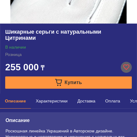
Шикарные серьги с натуральными
Цитринами
В наличии
Розница
255 000
₸
Купить
Описание
Характеристики
Доставка
Оплата
Усл
Описание
Роскошная линейка Украшений в Авторском дизайне.
Невероятные и неповторимые украшения с натуральными