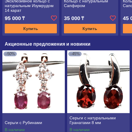
Эксклюзивное кольцо с
Кольцо с натуральным
Коль
натуральным Изумрудом
Сапфиром
Сап
14 карат
95 000
35 000
45 
₸
₸
Купить
Купить
Акционные предложения и новинки
–50%
–45%
Серьги с натуральными
Серьги с Рубинами
Гранатами 8 мм
В наличии
В наличии