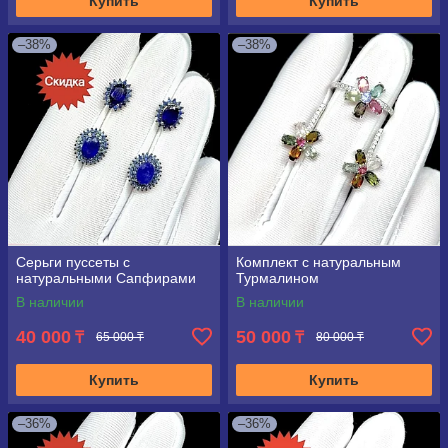
Купить
Купить
–38%
–38%
Серьги пуссеты с
Комплект с натуральным
натуральными Сапфирами
Турмалином
В наличии
В наличии
40 000
50 000
₸
₸
65 000 ₸
80 000 ₸
Купить
Купить
–36%
–36%