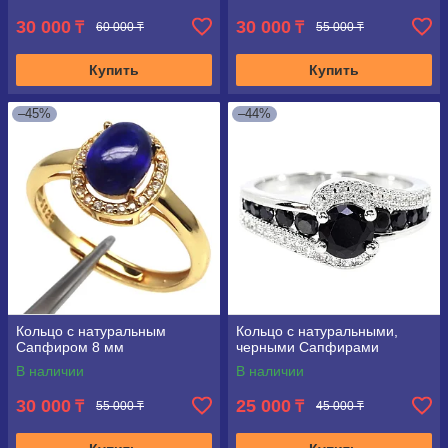
30 000
30 000
₸
₸
60 000 ₸
55 000 ₸
Купить
Купить
–45%
–44%
Кольцо с натуральным
Кольцо с натуральными,
Сапфиром 8 мм
черными Сапфирами
В наличии
В наличии
30 000
25 000
₸
₸
55 000 ₸
45 000 ₸