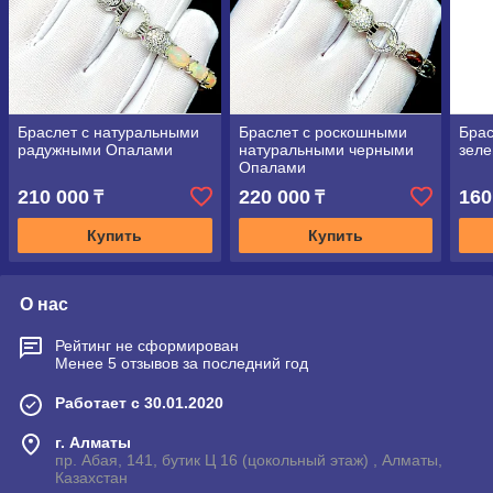
Браслет с натуральными
Браслет с роскошными
Брас
радужными Опалами
натуральными черными
зел
Опалами
210 000
220 000
160
₸
₸
Купить
Купить
О нас
Рейтинг не сформирован
Менее 5 отзывов за последний год
Работает с 30.01.2020
г. Алматы
пр. Абая, 141, бутик Ц 16 (цокольный этаж) , Алматы,
Казахстан