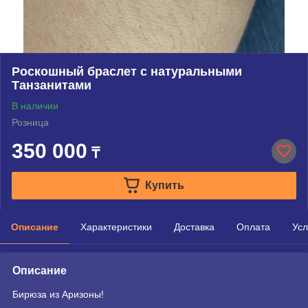
Роскошный браслет с натуральными
Танзанитами
В наличии
Розница
350 000
₸
Купить
Описание
Характеристики
Доставка
Оплата
Усл
Описание
Бирюза из Аризоны!