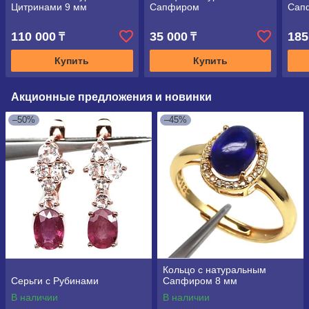
Цитринами 9 мм
Сапфиром
Сап
110 000
35 000
185
₸
₸
Купить
Купить
Акционные предложения и новинки
–50%
–45%
Кольцо с натуральным
Серьги с Рубинами
Сапфиром 8 мм
В наличии
В наличии