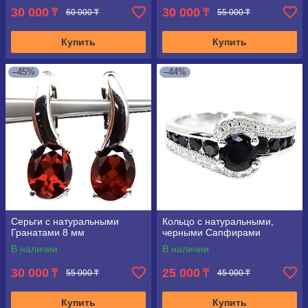
30 000
30 000
₸
₸
60 000 ₸
55 000 ₸
Купить
Купить
–45%
–44%
Серьги с натуральными
Кольцо с натуральными,
Гранатами 8 мм
черными Сапфирами
В наличии
В наличии
30 000
25 000
₸
₸
55 000 ₸
45 000 ₸
Купить
Купить