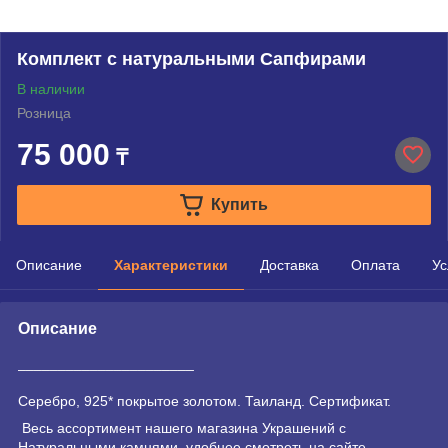
Комплект с натуральными Сапфирами
В наличии
Розница
75 000
₸
Купить
Описание
Характеристики
Доставка
Оплата
Ус
Описание
______________________
Серебро, 925* покрытое золотом. Таиланд. Сертификат.
Весь ассортимент нашего магазина Украшений с
Натуральными камнями, удобнее смотреть на сайте.