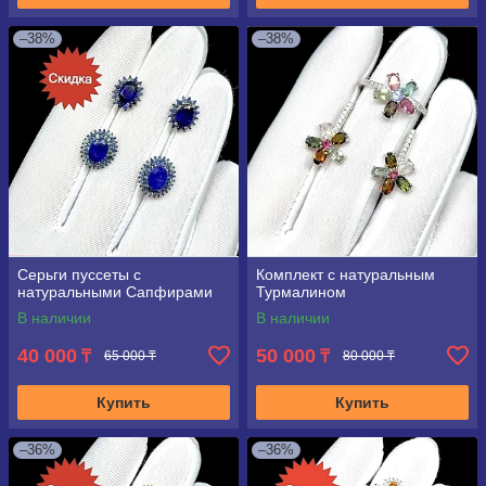
–38%
–38%
Серьги пуссеты с
Комплект с натуральным
натуральными Сапфирами
Турмалином
В наличии
В наличии
40 000
50 000
₸
₸
65 000 ₸
80 000 ₸
Купить
Купить
–36%
–36%