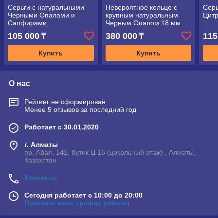
Серьги с натуральными
Невероятное кольцо с
Серь
Черными Опалами и
крупным натуральным
Цит
Сапфирами
Черным Опалом 18 мм
105 000
380 000
115
₸
₸
Купить
Купить
О нас
Рейтинг не сформирован
Менее 5 отзывов за последний год
Работает с 30.01.2020
г. Алматы
пр. Абая, 141, бутик Ц 16 (цокольный этаж) , Алматы,
Казахстан
Контакты
Сегодня работает с 10:00 до 20:00
Показать весь график работы