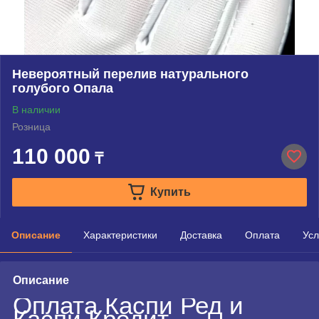
Невероятный перелив натурального
голубого Опала
В наличии
Розница
110 000
₸
Купить
Описание
Характеристики
Доставка
Оплата
Усл
Описание
Оплата Каспи Ред и
Каспи Кредит