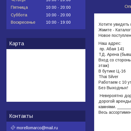
Оп
Пятница
10:00
20:00
Суббота
10:00
20:00
Воскресенье
10:00
19:00
Хотите увидеть
Жмите - Катало
Новое поступле
Карта
Наш адрес:
пр. Абая 141
ТД. Арена (бывш
Вход со стороны
этаж)
В бутике Ц-16
Thai Silver
Работаем с 10 у
Без Выходных!
Невероятно доро
дорогой аренды
камнями. ______
Весь ассортиме
Контакты
morellomarco@mail.ru