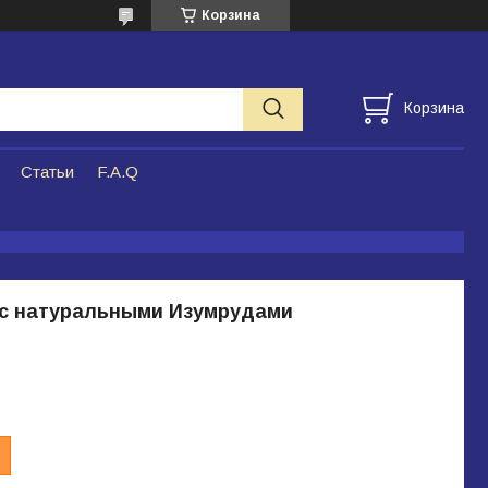
Корзина
Корзина
Статьи
F.A.Q
 с натуральными Изумрудами