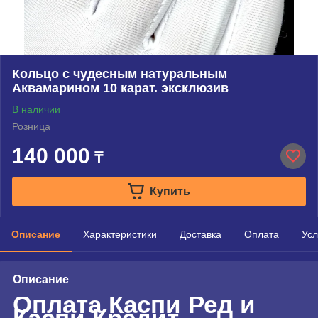
Кольцо с чудесным натуральным
Аквамарином 10 карат. эксклюзив
В наличии
Розница
140 000
₸
Купить
Описание
Характеристики
Доставка
Оплата
Усл
Описание
Оплата Каспи Ред и
Каспи Кредит