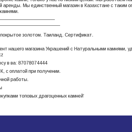
ой аренды. Мы единственный магазин в Казахстане с таким 
камнями.
_____________________
_______________________
 покрытое золотом. Таиланд. Сертификат.
ент нашего магазина Украшений с Натуральными камнями, уд
kz
осу в ва: 87078074444
К, с оплатой при получении.
ечной работы.
ы
окупками топовых драгоценных камней̆