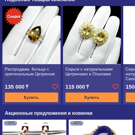
Распродажа. Кольцо с
Серьги с натуральными
Серь
оригинальным Цитрином
Цитринами и Опалами
нат
Сап
135 000
115 000
150
₸
₸
Купить
Купить
Акционные предложения и новинки
–50%
–45%