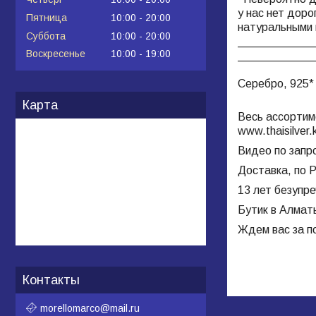
у нас нет дор
Пятница
10:00
20:00
натуральными 
Суббота
10:00
20:00
____________
Воскресенье
10:00
19:00
____________
Серебро, 925*
Карта
Весь ассортим
www.
thaisilver
.
Видео по запр
Доставка, по Р
13 лет безупр
Бутик в Алмат
Ждем вас за п
Контакты
morellomarco@mail.ru