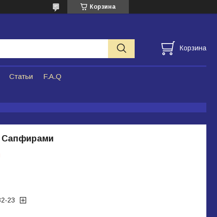
Корзина
Корзина
Статьи
F.A.Q
с Сапфирами
и
32-23