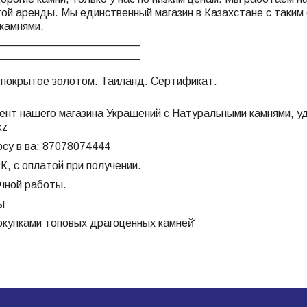
огой аренды. Мы единственный магазин в Казахстане с таким
камнями.
_______________________
_______________________
 покрытое золотом. Таиланд. Сертификат.
ент нашего магазина Украшений с Натуральными камнями, уд
kz
осу в ва: 87078074444
К, с оплатой при получении.
ечной работы.
ы
окупками топовых драгоценных камней̆