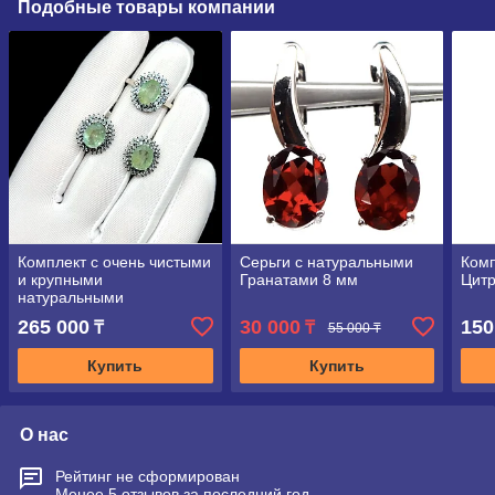
Подобные товары компании
Комплект с очень чистыми
Серьги с натуральными
Комп
и крупными
Гранатами 8 мм
Цит
натуральными
Изумрудами 9 мм
265 000
30 000
150
₸
₸
55 000 ₸
Купить
Купить
О нас
Рейтинг не сформирован
Менее 5 отзывов за последний год