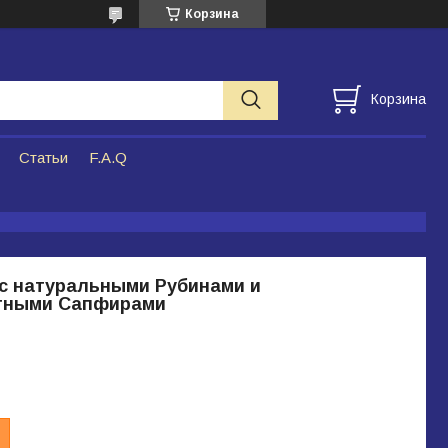
Корзина
Корзина
Статьи
F.A.Q
с натуральными Рубинами и
тными Сапфирами