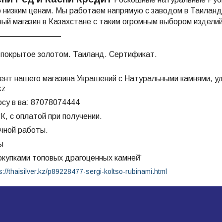
о низким ценам. Мы работаем напрямую с заводом в Таиланд
ый магазин в Казахстане с таким огромным выбором издели
______________
 покрытое золотом. Таиланд. Сертификат.
ент нашего магазина Украшений с Натуральными камнями, уд
kz
осу в ва: 87078074444
К, с оплатой при получении.
ечной работы.
ы
окупками топовых драгоценных камней̆
//thaisilver.kz/p89228477-sergi-koltso-rubinami.html