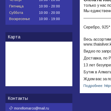
только у нас п
Пятница
10:00
20:00
Мы единственн
Суббота
10:00
20:00
____________
Воскресенье
10:00
19:00
Серебро, 925*
Карта
Весь ассортим
www.
thaisilver
.
Видео по запр
Доставка, по Р
13 лет безупр
Бутик в Алмат
Ждем вас за п
Подробнее: https:
Контакты
morellomarco@mail.ru