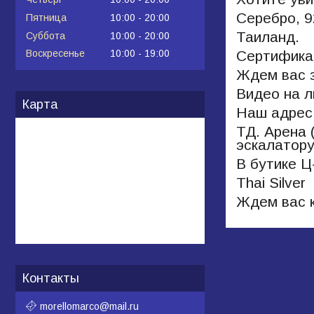
Серебро, 9
Пятница
10:00
20:00
Таиланд.
Суббота
10:00
20:00
Сертифика
Воскресенье
10:00
19:00
Ждем вас з
Видео на л
Карта
Наш адрес:
ТД. Арена 
эскалатору
В бутике Ц
Thai Silver
Ждем вас к
Контакты
morellomarco@mail.ru