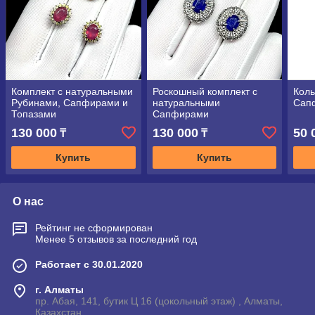
Комплект с натуральными
Роскошный комплект с
Коль
Рубинами, Сапфирами и
натуральными
Сап
Топазами
Сапфирами
130 000
130 000
50 
₸
₸
Купить
Купить
О нас
Рейтинг не сформирован
Менее 5 отзывов за последний год
Работает с 30.01.2020
г. Алматы
пр. Абая, 141, бутик Ц 16 (цокольный этаж) , Алматы,
Казахстан