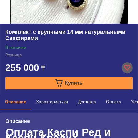
Комплект с крупными 14 мм натуральными
Сапфирами
В наличии
Розница
255 000
₸
Купить
Описание
Характеристики
Доставка
Оплата
Усл
Описание
Оплата Каспи Ред и
Каспи Кредит