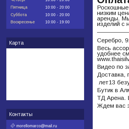
Роскошные 
Пятница
10:00
20:00
низким цен
Суббота
10:00
20:00
аренды. Мы
Воскресенье
10:00
19:00
изделий с 
_________
Серебро, 9
Карта
Весь ассор
удобнее см
www.thaisil
Видео по з
Доставка, 
лет13 безу
Бутик в Ал
ТД Арена. 
Ждем вас з
Контакты
morellomarco@mail.ru