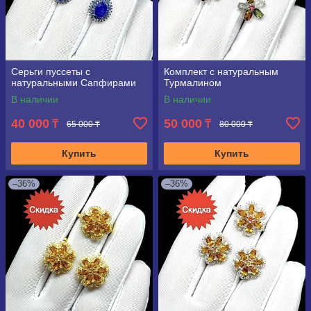
Серьги пуссеты с
Комплект с натуральным
натуральными Сапфирами
Турмалином
В наличии
В наличии
40 000
50 000
₸
₸
65 000 ₸
80 000 ₸
Купить
Купить
–36%
–36%