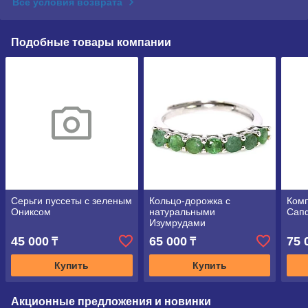
Все условия возврата
Подобные товары компании
Серьги пуссеты с зеленым
Кольцо-дорожка с
Комп
Ониксом
натуральными
Сап
Изумрудами
45 000
65 000
75 
₸
₸
Купить
Купить
Акционные предложения и новинки