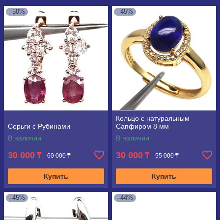
–50%
–45%
Кольцо с натуральным
Серьги с Рубинами
Сапфиром 8 мм
В наличии
В наличии
30 000
30 000
₸
₸
60 000 ₸
55 000 ₸
Купить
Купить
–45%
–44%