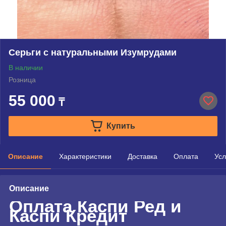
Серьги с натуральными Изумрудами
В наличии
Розница
55 000
₸
Купить
Описание
Характеристики
Доставка
Оплата
Усл
Описание
Оплата Каспи Ред и
Каспи Кредит