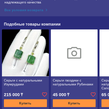
надлежащего качества
Все условия возврата
Подобные товары компании
Серьги с натуральными
Серьги гвоздики с
Серь
Изумрудами
натуральными Рубинами
нат
Сап
215 000
45 000
65 
₸
₸
Купить
Купить