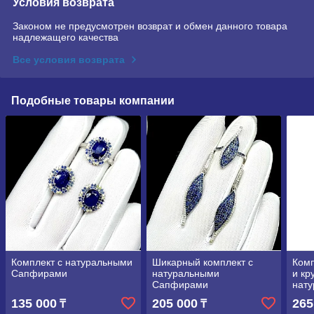
Условия возврата
Законом не предусмотрен возврат и обмен данного товара
надлежащего качества
Все условия возврата
Подобные товары компании
Комплект с натуральными
Шикарный комплект с
Комп
Сапфирами
натуральными
и к
Сапфирами
нат
Изу
135 000
205 000
265
₸
₸