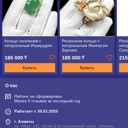
Кольцо эксклюзив с
Роскошное кольцо с
Роск
натуральным Изумрудом
натуральным Жемчугом
нат
Барокко
Сап
185 000
185 000
215
₸
₸
Купить
Купить
О нас
Рейтинг не сформирован
Менее 5 отзывов за последний год
Работает с 30.01.2020
г. Алматы
пр. Абая, 141, бутик Ц 16 (цокольный этаж) , Алматы,