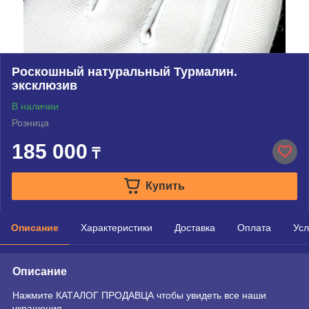
Роскошный натуральный Турмалин.
эксклюзив
В наличии
Розница
185 000
₸
Купить
Описание
Характеристики
Доставка
Оплата
Усл
Описание
Нажмите КАТАЛОГ ПРОДАВЦА чтобы увидеть все наши
украшения