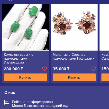
Комплект серьги с
Маленькие Серьги с
Комп
натуральными
натуральными Гранатами
Сап
Изумрудами
280 000
35 000
150
₸
₸
Купить
Купить
О нас
Рейтинг не сформирован
Менее 5 отзывов за последний год