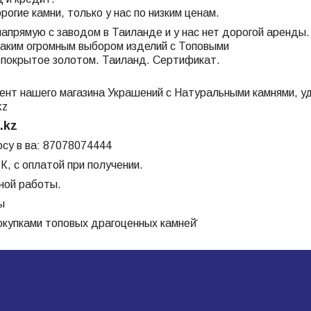
огие камни, только у нас по низким ценам.
апрямую с заводом в Таиланде и у нас нет дорогой аренды.
таким огромным выбором изделий с Топовыми
 покрытое золотом. Таиланд. Сертификат.
ент нашего магазина Украшений с Натуральными камнями, уд
kz
.kz
осу в ва: 87078074444
К, с оплатой при получении.
чной работы.
ы
окупками топовых драгоценных камней̆