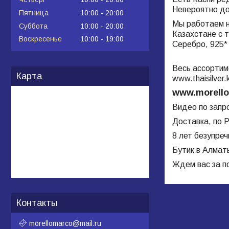
Невероятно дор
Пятница
10:00
20:00
Мы работаем н
Суббота
10:00
20:00
Казахстане с 
Воскресенье
10:00
19:00
Серебро, 925*
Весь ассортим
Карта
www.
thaisilver
.
www.morello
Видео по запр
Доставка, по Р
8 лет безупре
Бутик в Алмат
Ждем вас за п
Контакты
morellomarco@mail.ru