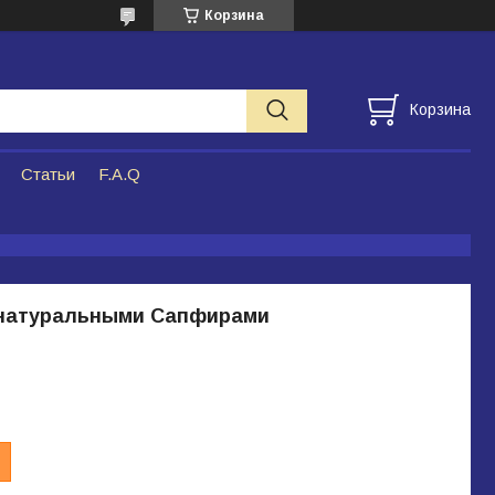
Корзина
Корзина
Статьи
F.A.Q
 натуральными Сапфирами