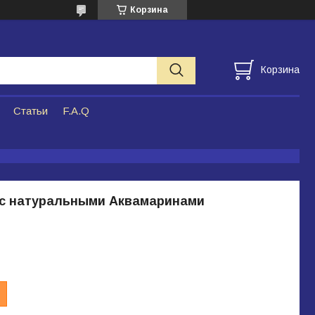
Корзина
Корзина
Статьи
F.A.Q
 с натуральными Аквамаринами