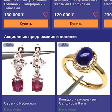
Комплект с натуральными
Комплект с натуральными
Коль
Рубинами, Сапфирами и
желтыми Сапфирами
Сап
Топазами
130 000
120 000
230
₸
₸
Купить
Купить
Акционные предложения и новинки
–50%
–45%
Кольцо с натуральным
Серьги с Рубинами
Сапфиром 8 мм
В наличии
В наличии