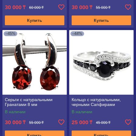
30 000
30 000
₸
₸
60 000 ₸
55 000 ₸
Купить
Купить
–45%
–44%
Серьги с натуральными
Кольцо с натуральными,
Гранатами 8 мм
черными Сапфирами
В наличии
В наличии
30 000
25 000
₸
₸
55 000 ₸
45 000 ₸
Купить
Купить