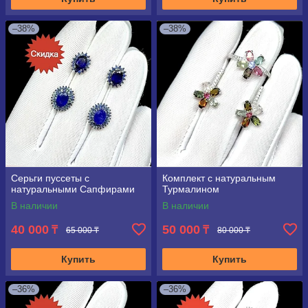
–38%
–38%
Серьги пуссеты с
Комплект с натуральным
натуральными Сапфирами
Турмалином
В наличии
В наличии
40 000
50 000
₸
₸
65 000 ₸
80 000 ₸
Купить
Купить
–36%
–36%