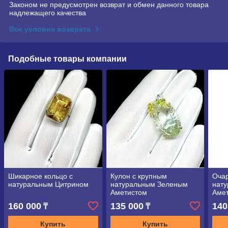
Законом не предусмотрен возврат и обмен данного товара
надлежащего качества
Все условия возврата
Подобные товары компании
Шикарное кольцо с
Кулон с крупным
Очар
натуральным Цитрином
натуральным Зеленым
нат
Аметистом
Амет
160 000
135 000
140
₸
₸
Купить
Купить