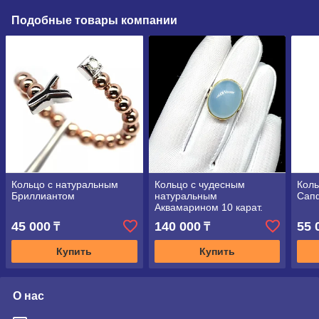
Подобные товары компании
Кольцо с натуральным
Кольцо с чудесным
Коль
Бриллиантом
натуральным
Сап
Аквамарином 10 карат.
эксклюзив
45 000
140 000
55 
₸
₸
Купить
Купить
О нас