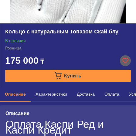
Кольцо с натуральным Топазом Скай блу
В наличии
Розница
175 000
₸
Купить
Описание
Характеристики
Доставка
Оплата
Усл
Описание
Оплата Каспи Ред и
Каспи Кредит