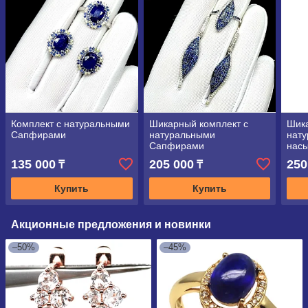
Комплект с натуральными
Шикарный комплект с
Шика
Сапфирами
натуральными
нат
Сапфирами
нас
135 000
205 000
250
₸
₸
Купить
Купить
Акционные предложения и новинки
–50%
–45%