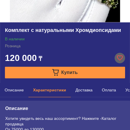
Комплект с натуральными Хромдиопсидами
В наличии
Розница
120 000
₸
Купить
Описание
Характеристики
Доставка
Оплата
Ус
Описание
Хотите увидеть весь наш ассортимент? Нажмите -Каталог
продавца
От 75000 до 130000