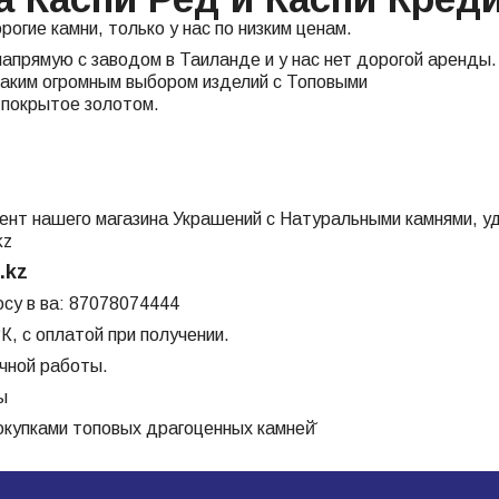
огие камни, только у нас по низким ценам.
апрямую с заводом в Таиланде и у нас нет дорогой аренды.
таким огромным выбором изделий с Топовыми
 покрытое золотом.
ент нашего магазина Украшений с Натуральными камнями, уд
kz
.kz
осу в ва: 87078074444
К, с оплатой при получении.
чной работы.
ы
окупками топовых драгоценных камней̆