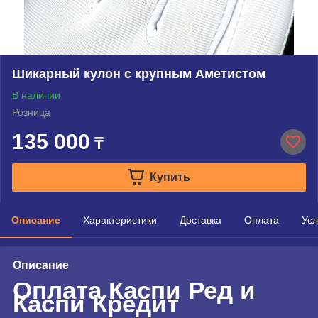
Шикарный кулон с крупным Аметистом
В наличии
Розница
135 000
₸
Купить
Описание
Характеристики
Доставка
Оплата
Усл
Описание
Оплата Каспи Ред и
Каспи Кредит