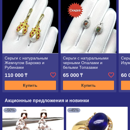
Серьги с натуральным
Серьги с натуральными
Серь
Жемчугом Барокко и
черными Опалами и
Изу
Рубинами
белыми Топазами
110 000
65 000
60 
₸
₸
Купить
Купить
Акционные предложения и новинки
–50%
–45%