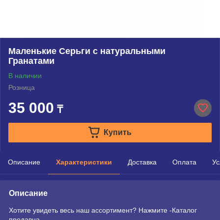
Маленькие Серьги с натуральными
Гранатами
В наличии
Розница
35 000
₸
Купить
Описание
Характеристики
Доставка
Оплата
Ус
Описание
Хотите увидеть весь наш ассортимент? Нажмите -Каталог
продавца