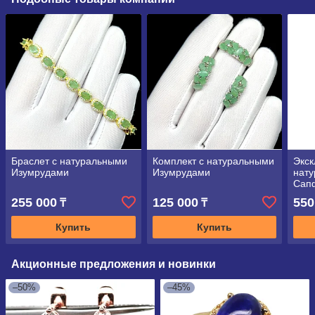
Браслет с натуральными
Комплект с натуральными
Экск
Изумрудами
Изумрудами
нат
Сап
255 000
125 000
550
₸
₸
Купить
Купить
Акционные предложения и новинки
–50%
–45%