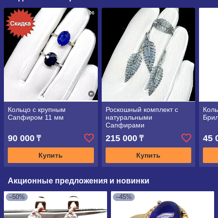
Кольцо с крупным
Роскошный комплект с
Коль
Сапфиром 11 мм
натуральными
Бри
Сапфирами
90 000
215 000
45 
₸
₸
Купить
Купить
Акционные предложения и новинки
–50%
–45%